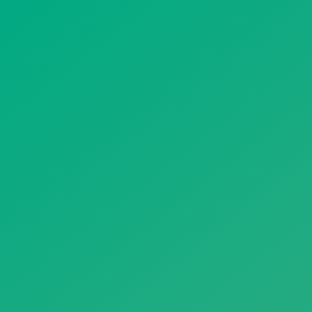
遥想公瑾当年，小乔初嫁了，雄姿英发。
羽扇纶巾，谈笑间，樯橹灰飞烟灭。
故国神游，多情应笑我，早生华发。
人生如梦，一尊还酹江月。